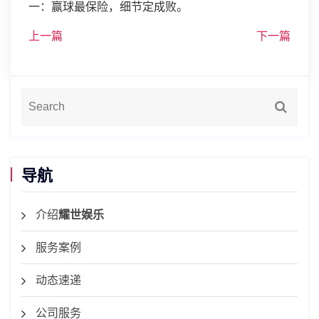
一：赢球最保险，细节定成败。
上一篇
下一篇
导航
介绍
耀世娱乐
服务案例
动态速递
公司服务