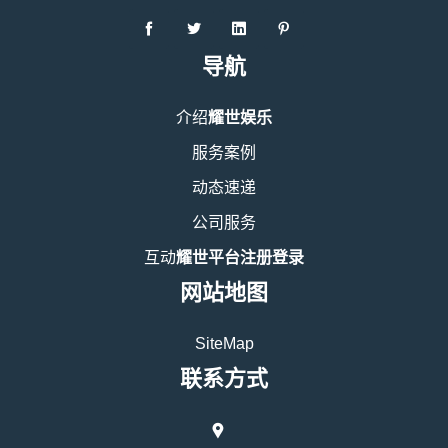
导航
介绍
耀世娱乐
服务案例
动态速递
公司服务
互动
耀世平台注册登录
网站地图
SiteMap
联系方式