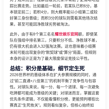
踪比赛走势。比如最后一轮前，若某队已积6分，基
本锁定前二；若积4分，则大概率能以小组第二或较
好第三身份晋级；而积3分的球队则需看其他场次结
果，甚至可能因净胜球劣势被淘汰。
此外，由于有8个第三名名
耀世娱乐官网
额，即使某
队在强组中排名第三，只要积分不低、净胜球不差，
仍有很大机会进入32强淘汰赛。这也意味着小组赛
末轮可能出现复杂的“默契球”或“算分”局面，但规则
本身的设计正是为了最大限度保证竞技公平性。
总结：积分是基础，细节定生死
2026世界杯的晋级体系在扩大参赛规模的同时，通
过“前二直通+八佳第三”的机制平衡了竞争性与包容
性。对球队来说，每一分、每一个进球、每一次避免
吃牌都可能成为晋级的关键；对球迷而言，掌握这套
优先条件逻辑，不仅能看懂积分榜，更能预判哪些比
赛真正“生死攸关”。规则看似复杂，但核心始终如