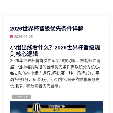
2026世界杯晋级优先条件详解
2026-06-05
小组出线看什么？2026世界杯晋级规
则核心逻辑
2026年世界杯将首次扩军至48支球队，赛制随之调
整，但小组赛阶段的晋级优先条件仍以积分为核心。
每支队伍在小组内进行3场比赛，胜一场得3分，平
局各得1分，负者0分。小组排名首先依据总积分高
低排序，积分高者优先晋级。