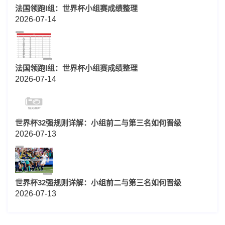
法国领跑I组：世界杯小组赛成绩整理
2026-07-14
法国领跑I组：世界杯小组赛成绩整理
2026-07-14
世界杯32强规则详解：小组前二与第三名如何晋级
2026-07-13
世界杯32强规则详解：小组前二与第三名如何晋级
2026-07-13