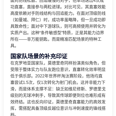
面对防线松散、回追缓慢的对手，他单场送出4次成
功直塞，直接参与两粒进球。对比可见，其直塞效能
高度依赖对手防线结构与回追能力。在面对顶级防线
（如曼城、拜仁）时，成功率虽略降，但一旦成功即
具致命性；面对中下游球队，则可高频使用并转化为
实质产出。这种“条件敏感型”特质，正是其能力边界
所在——非万能钥匙，而是精准匹配场景的特种工
具。
国家队场景的补充印证
在克罗地亚国家队，莫德里奇同样扮演类似角色，但
受限于整体实力与队友跑位意识，直塞转化效率明显
低于俱乐部。2022年世界杯淘汰赛阶段，他场均直
塞尝试1.5次，仅1次转化为射门机会。这并非能力下
滑，而是体系支撑不足：缺乏如维尼修斯、罗德里戈
级别的无球冲刺手，导致其传球即便到位也难形成有
效终结。这也反向印证，莫德里奇直塞能力的高效发
挥，需搭配具备顶级反越位意识与冲刺速度的锋线搭
档。