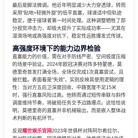
最后是脚法微调。他近年明显减少大力穿透球，转而
采用“贴地+轻微外旋”的低平直塞，球速适中但轨迹
稳定，便于接球者第一时间处理。这种调整牺牲了部
分视觉冲击力，却极大提升了实际成功率——尤其在
湿滑场地或高强度对抗下，稳定性远胜爆发式传球。
高强度环境下的能力边界检验
直塞能力的价值，需在对手防线严密、空间极度压缩
的场景中验证。2024年欧冠决赛对阵多特蒙德，莫
德里奇首发打满全场，全场仅完成1次直塞尝试，且
被拦截。表面看是“失效”，实则反映其使用逻辑的理
性：当对方五后卫深度回收、中路宽度不足15米
时，强行直塞风险过高。他转而通过短传串联与斜传
调度维持节奏，将破局任务交予边路爆点。这恰恰说
明，莫德里奇的直塞并非机械输出，而是嵌入整体战
术判断的有机环节。
反观
耀世娱乐官网
2023年世俱杯对阵阿尔希拉尔，