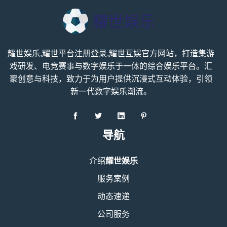
耀世娱乐,耀世平台注册登录,耀世互娱官方网站，打造集游
戏研发、电竞赛事与数字娱乐于一体的综合娱乐平台。汇
聚创意与科技，致力于为用户提供沉浸式互动体验，引领
新一代数字娱乐潮流。
导航
介绍
耀世娱乐
服务案例
动态速递
公司服务