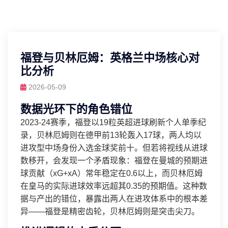
福登与贝林厄姆：英格兰中场核心对
比分析
2026-05-09
数据光环下的角色错位
2023-24赛季，福登以19粒英超进球刷新个人单季纪
录，贝林厄姆则在德甲前13轮轰入17球，两人均以
进攻型中场身份入选金球奖前十。但若将视线从进球
数移开，会发现一个矛盾现象：福登在曼城的预期进
球贡献（xG+xA）常年稳定在0.6以上，而贝林厄姆
在皇马的实际进球效率远超其0.35的预期值。这种数
据与产出的错位，暴露出两人在进攻体系中的根本差
异——福登是精密齿轮，贝林厄姆则是突击尖刀。