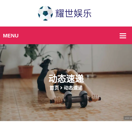
动态速递
首页
动态速递