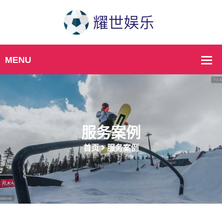
服务案例
首页
服务案例