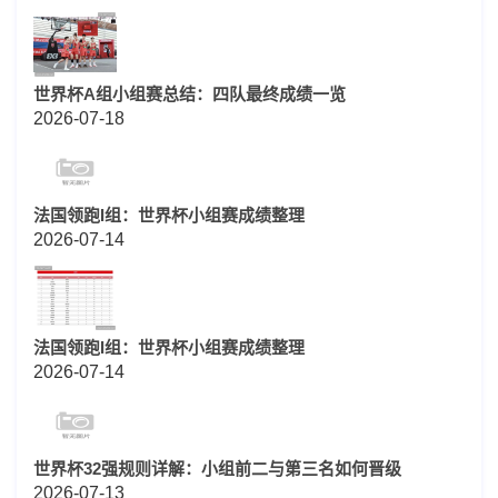
世界杯A组小组赛总结：四队最终成绩一览
2026-07-18
法国领跑I组：世界杯小组赛成绩整理
2026-07-14
法国领跑I组：世界杯小组赛成绩整理
2026-07-14
世界杯32强规则详解：小组前二与第三名如何晋级
2026-07-13