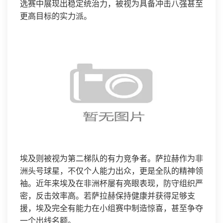
选赛中展现出稳定统治力，被视为具备冲击八强甚至
更高目标的实力派。
埃及则被视为第二梯队的有力竞争者。萨拉赫作为非
洲头号球星，不仅个人能力出众，更是全队的精神领
袖。近年来埃及在非洲杯屡有亮眼表现，防守组织严
密，反击效率高。若萨拉赫保持健康并获得足够支
援，埃及完全有能力在小组赛中制造惊喜，甚至争夺
一个出线名额。