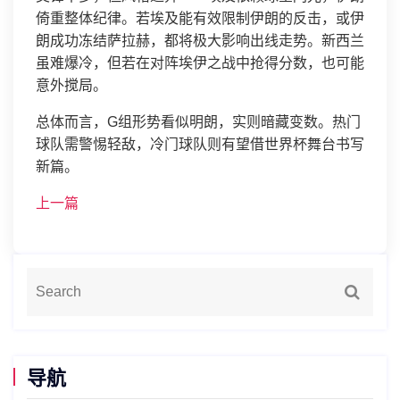
倚重整体纪律。若埃及能有效限制伊朗的反击，或伊
朗成功冻结萨拉赫，都将极大影响出线走势。新西兰
虽难爆冷，但若在对阵埃伊之战中抢得分数，也可能
意外搅局。
总体而言，G组形势看似明朗，实则暗藏变数。热门
球队需警惕轻敌，冷门球队则有望借世界杯舞台书写
新篇。
上一篇
导航